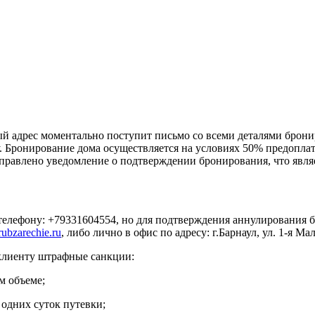
й адрес моментально поступит письмо со всеми деталями брони
. Бронирование дома осуществляется на условиях 50% предоплат
тправлено уведомление о подтверждении бронирования, что явля
елефону: +79331604554, но для подтверждения аннулирования б
ubzarechie.ru
, либо лично в офис по адресу: г.Барнаул, ул. 1-я Мал
 клиенту штрафные санкции:
ом объеме;
и одних суток путевки;