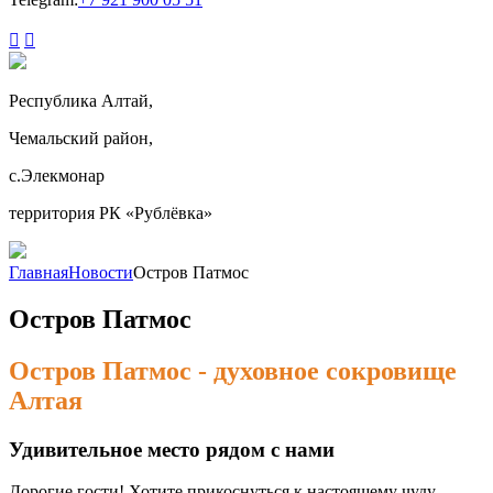


Республика Алтай,
Чемальский район,
с.Элекмонар
территория РК «Рублёвка»
Главная
Новости
Остров Патмос
Остров Патмос
Остров Патмос - духовное сокровище
Алтая
Удивительное место рядом с нами
Дорогие гости! Хотите прикоснуться к настоящему чуду